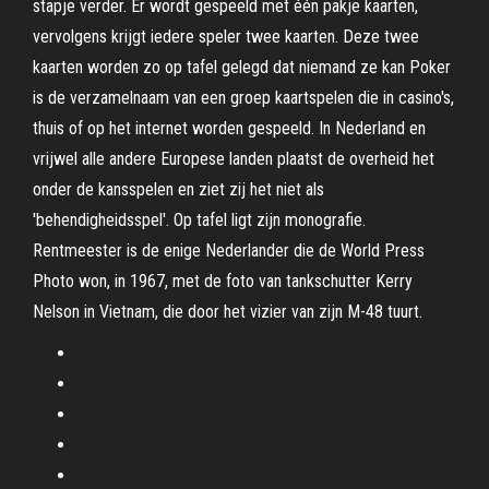
stapje verder. Er wordt gespeeld met één pakje kaarten,
vervolgens krijgt iedere speler twee kaarten. Deze twee
kaarten worden zo op tafel gelegd dat niemand ze kan Poker
is de verzamelnaam van een groep kaartspelen die in casino's,
thuis of op het internet worden gespeeld. In Nederland en
vrijwel alle andere Europese landen plaatst de overheid het
onder de kansspelen en ziet zij het niet als
'behendigheidsspel'. Op tafel ligt zijn monografie.
Rentmeester is de enige Nederlander die de World Press
Photo won, in 1967, met de foto van tankschutter Kerry
Nelson in Vietnam, die door het vizier van zijn M-48 tuurt.