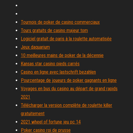
Tournois de poker de casino commerciaux
Tours gratuits de casino majeur tom
Logiciel gratuit de paris à la roulette automatisée
Jeux daquarium
10 meilleures mains de poker de la décennie
Kansas star casino pieds carrés
Casino en ligne avec lastschrift bezahlen
Pourcentage de joueurs de poker gagnants en ligne
Voyages en bus du casino au départ de grand rapids
2021
Télécharger la version complète de roulette killer
gratuitement
2021 wheel of fortune jeu pc 14
Poker casino roi de prusse