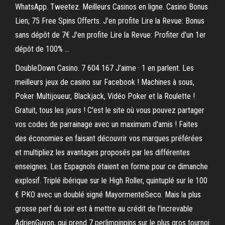
WhatsApp. Tweetez. Meilleurs Casinos en ligne. Casino Bonus
Lien; 75 Free Spins Offerts. J'en profite Lire la Revue: Bonus
sans dépôt de 7€ J'en profite Lire la Revue: Profiter d'un 1er
dépôt de 100% …
DoubleDown Casino. 7 604 167 J’aime · 1 en parlent. Les
meilleurs jeux de casino sur Facebook ! Machines à sous,
Poker Multijoueur, Blackjack, Vidéo Poker et la Roulette !
Gratuit, tous les jours ! C'est le site où vous pouvez partager
vos codes de parrainage avec un maximum d'amis ! Faites
des économies en faisant découvrir vos marques préférées
et multipliez les avantages proposés par les différentes
enseignes. Les Espagnols étaient en forme pour ce dimanche
explosif. Triplé ibérique sur le High Roller, quintuplé sur le 100
€ PKO avec un doublé signé MayormenteSeco. Mais la plus
grosse perf du soir est à mettre au crédit de l'increvable
AdrienGuyon, qui prend 7 perlimpinpins sur le plus gros tournoi