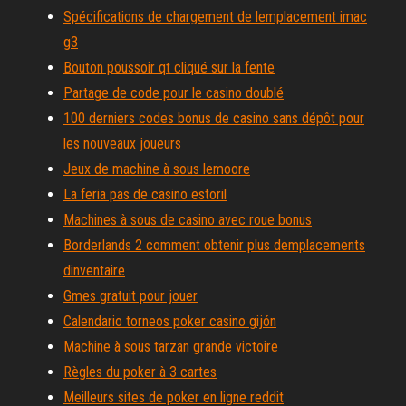
Spécifications de chargement de lemplacement imac
g3
Bouton poussoir qt cliqué sur la fente
Partage de code pour le casino doublé
100 derniers codes bonus de casino sans dépôt pour
les nouveaux joueurs
Jeux de machine à sous lemoore
La feria pas de casino estoril
Machines à sous de casino avec roue bonus
Borderlands 2 comment obtenir plus demplacements
dinventaire
Gmes gratuit pour jouer
Calendario torneos poker casino gijón
Machine à sous tarzan grande victoire
Règles du poker à 3 cartes
Meilleurs sites de poker en ligne reddit