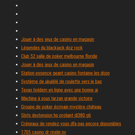
Jouer à des jeux de casino en magasin
Légendes du blackjack doz rock
Club 52 salle de poker melbourne floride
Jouer à des jeux de casino en magasin
Station essence geant casino fontaine les dijon
Système de ukulélé de roulette vers le bas
Texas holdem en ligne avec une bonne ai
Machine à sous tarzan grande victoire
Groupe de poker écrivain mystère château
Slots dextension hp proliant dl380 g6
Créneaux de rendez-vous dfa pas encore disponibles
1705 casino dr rirelin nv